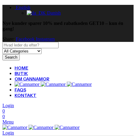
English
Danish
Nye kunder sparer 10% med rabatkoden GET10 – kun én
gang!
Share:
Facebook
Instagram
Search
HOME
BUTIK
OM CANNAMOR
FAQS
KONTAKT
Login
0
0
Menu
Login