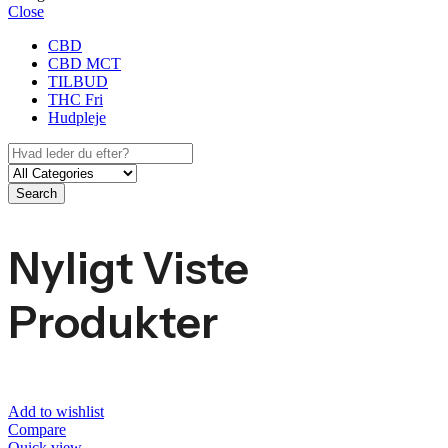
Close
CBD
CBD MCT
TILBUD
THC Fri
Hudpleje
Search
Nyligt Viste
Produkter
Add to wishlist
Compare
Quick view