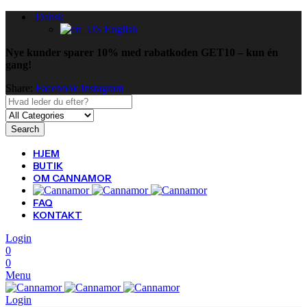
Dansk
English
Nye kunder sparer 10% med rabatkoden GET10 – kun én
gang!
Share:
Facebook
Instagram
Search
HJEM
BUTIK
OM CANNAMOR
FAQ
KONTAKT
Login
0
0
Menu
Login