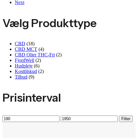
Next
Vælg Produkttype
CBD
(18)
CBD MCT
(4)
CBD Olier THC-Fri
(2)
FjordWell
(2)
Hudpleje
(6)
Kosttilskud
(2)
Tilbud
(9)
Prisinterval
Mindste
Højeste
Filter
pris
pris