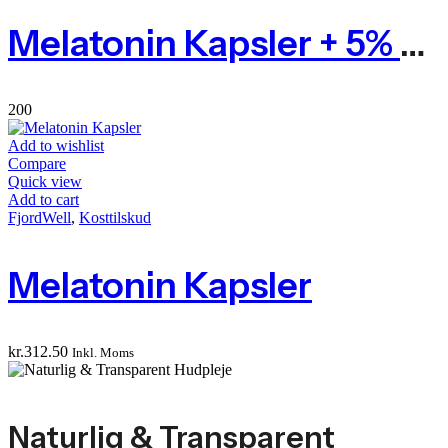
Melatonin Kapsler + 5% CBD Olie
200
Add to wishlist
Compare
Quick view
Add to cart
FjordWell
,
Kosttilskud
Melatonin Kapsler
kr.
312.50
Inkl. Moms
Naturlig & Transparent