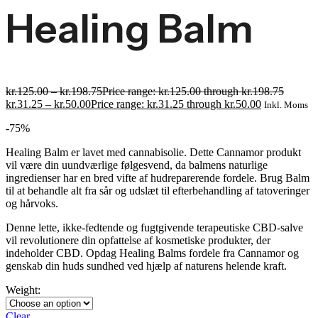
Healing Balm
kr.
125.00
–
kr.
198.75
Price range: kr.125.00 through kr.198.75
kr.
31.25
–
kr.
50.00
Price range: kr.31.25 through kr.50.00
Inkl. Moms
-75%
Healing Balm er lavet med cannabisolie. Dette Cannamor produkt
vil være din uundværlige følgesvend, da balmens naturlige
ingredienser har en bred vifte af hudreparerende fordele. Brug Balm
til at behandle alt fra sår og udslæt til efterbehandling af tatoveringer
og hårvoks.
Denne lette, ikke-fedtende og fugtgivende terapeutiske CBD-salve
vil revolutionere din opfattelse af kosmetiske produkter, der
indeholder CBD. Opdag Healing Balms fordele fra Cannamor og
genskab din huds sundhed ved hjælp af naturens helende kraft.
Weight:
Clear