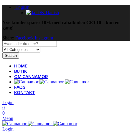
English
Danish
Nye kunder sparer 10% med rabatkoden GET10 – kun én
gang!
Share:
Facebook
Instagram
Search
HOME
BUTIK
OM CANNAMOR
FAQS
KONTAKT
Login
0
0
Menu
Login