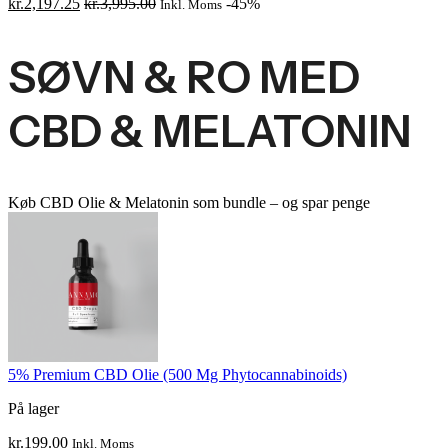
kr.
2,197.25
kr.
3,995.00
-45%
Inkl. Moms
SØVN & RO MED
CBD & MELATONIN
Køb CBD Olie & Melatonin som bundle – og spar penge
5% Premium CBD Olie (500 Mg Phytocannabinoids)
På lager
kr.
199.00
Inkl. Moms