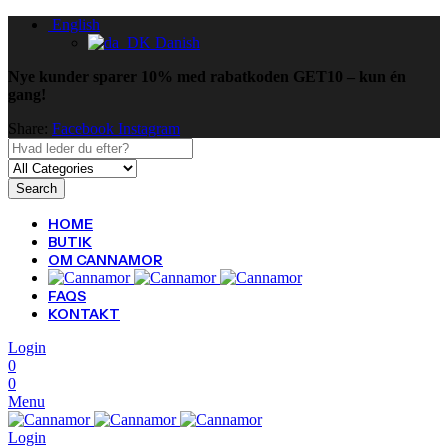
English
Danish
Nye kunder sparer 10% med rabatkoden GET10 – kun én
gang!
Share:
Facebook
Instagram
Search
HOME
BUTIK
OM CANNAMOR
FAQS
KONTAKT
Login
0
0
Menu
Login