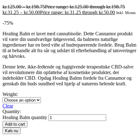
kr.
125.00
–
kr.
198.75
Price range: kr.125.00 through kr.198.75
kr.
31.25
–
kr.
50.00
Price range: kr.31.25 through kr.50.00
Inkl. Moms
-75%
Healing Balm er lavet med cannabisolie. Dette Cannamor produkt
vil være din uundværlige følgesvend, da balmens naturlige
ingredienser har en bred vifte af hudreparerende fordele. Brug Balm
til at behandle alt fra sår og udslæt til efterbehandling af tatoveringer
og hårvoks.
Denne lette, ikke-fedtende og fugtgivende terapeutiske CBD-salve
vil revolutionere din opfattelse af kosmetiske produkter, der
indeholder CBD. Opdag Healing Balms fordele fra Cannamor og
genskab din huds sundhed ved hjælp af naturens helende kraft.
Weight:
Clear
Quantity:
Healing Balm quantity
Add to cart
Køb nu